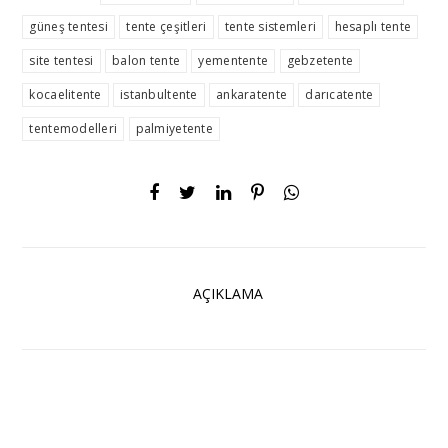
güneş tentesi
tente çeşitleri
tente sistemleri
hesaplı tente
site tentesi
balon tente
yementente
gebzetente
kocaelitente
istanbultente
ankaratente
darıcatente
tentemodelleri
palmiyetente
AÇIKLAMA