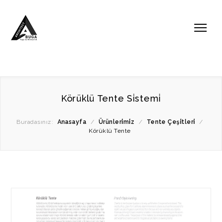
Körüklü Tente Si̇stemi̇
Buradasınız:
Anasayfa
/
Ürünleri̇mi̇z
/
Tente Çeşi̇tleri̇
/
Körüklü Tente