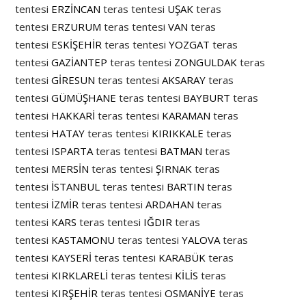
tentesi
ERZİNCAN
teras tentesi
UŞAK
teras
tentesi
ERZURUM
teras tentesi
VAN
teras
tentesi
ESKİŞEHİR
teras tentesi
YOZGAT
teras
tentesi
GAZİANTEP
teras tentesi
ZONGULDAK
teras
tentesi
GİRESUN
teras tentesi
AKSARAY
teras
tentesi
GÜMÜŞHANE
teras tentesi
BAYBURT
teras
tentesi
HAKKARİ
teras tentesi
KARAMAN
teras
tentesi
HATAY
teras tentesi
KIRIKKALE
teras
tentesi
ISPARTA
teras tentesi
BATMAN
teras
tentesi
MERSİN
teras tentesi
ŞIRNAK
teras
tentesi
İSTANBUL
teras tentesi
BARTIN
teras
tentesi
İZMİR
teras tentesi
ARDAHAN
teras
tentesi
KARS
teras tentesi
IĞDIR
teras
tentesi
KASTAMONU
teras tentesi
YALOVA
teras
tentesi
KAYSERİ
teras tentesi
KARABÜK
teras
tentesi
KIRKLARELİ
teras tentesi
KİLİS
teras
tentesi
KIRŞEHİR
teras tentesi
OSMANİYE
teras