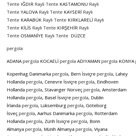
Tente
IĞDIR
Raylı Tente
KASTAMONU
Raylı
Tente
YALOVA
Raylı Tente
KAYSERİ
Raylı
Tente
KARABÜK
Raylı Tente
KIRKLARELİ
Raylı
Tente
KİLİS
Raylı Tente
KIRŞEHİR
Raylı
Tente
OSMANİYE
Raylı Tente
DÜZCE
pergola
ADANA
pergola
KOCAELİ
pergola
ADIYAMAN
pergola
KONYA
Kopenhag Danimarka
pergola
, Bern İsviçre
pergola
, Lahey
Hollanda
pergola
, Cenevre İsviçre
pergola
, Eindhoven
Hollanda
pergola
, Stavanger Norveç
pergola
, Amsterdam
Hollanda
pergola
, Basel İsviçre
pergola
, Dublin
İrlanda
pergola
, Lüksemburg
pergola
, Göteborg
İsveç
pergola
, Aarhus Danimarka
pergola
, Rotterdam
Hollanda
pergola
, Zürih İsviçre
pergola
, Bonn
Almanya
pergola
, Münih Almanya
pergola
, Viyana