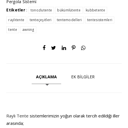
Pergola Si̇stemi̇
Etiketler
:
tonozlutente
bükümlütente
kubbetente
raylıtente
tenteçeşitleri
tentemodelleri
tentesistemleri
tente
awning
AÇIKLAMA
EK BİLGİLER
Raylı Tente
sistemlerimizin yoğun olarak tercih edildiği iller
arasında;