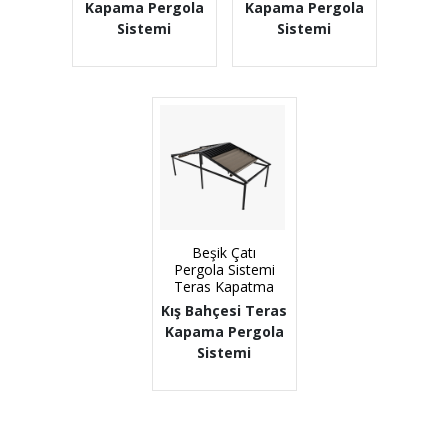
Kapama Pergola
Kapama Pergola
Sistemi
Sistemi
Beşik Çatı
Pergola Sistemi
Teras Kapatma
Kış Bahçesi Teras
Kapama Pergola
Sistemi