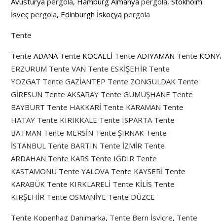
Avusturya
pergola
, Hamburg Almanya
pergola
, Stokholm
İsveç
pergola
, Edinburgh İskoçya
pergola
Tente
Tente
ADANA
Tente
KOCAELİ
Tente
ADIYAMAN
Tente
KONY
ERZURUM
Tente VAN
Tente ESKİŞEHİR
Tente
YOZGAT
Tente GAZİANTEP
Tente ZONGULDAK
Tente
GİRESUN Tente AKSARAY
Tente GÜMÜŞHANE
Tente
BAYBURT
Tente HAKKARİ
Tente KARAMAN
Tente
HATAY
Tente KIRIKKALE
Tente ISPARTA
Tente
BATMAN
Tente MERSİN
Tente ŞIRNAK
Tente
İSTANBUL
Tente BARTIN
Tente İZMİR
Tente
ARDAHAN
Tente KARS
Tente IĞDIR
Tente
KASTAMONU
Tente YALOVA
Tente KAYSERİ
Tente
KARABÜK
Tente KIRKLARELİ
Tente KİLİS
Tente
KIRŞEHİR
Tente OSMANİYE
Tente DÜZCE
Tente Kopenhag Danimarka
,
Tente Bern İsviçre
,
Tente