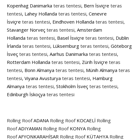
Kopenhag Danimarka
teras tentesi
, Bern İsviçre
teras
tentesi
, Lahey Hollanda
teras tentesi
, Cenevre
İsviçre
teras tentesi
, Eindhoven Hollanda
teras tentesi
,
Stavanger Norveç
teras tentesi
, Amsterdam
Hollanda
teras tentesi
, Basel İsviçre
teras tentesi
, Dublin
İrlanda
teras tentesi
, Lüksemburg
teras tentesi
, Göteborg
İsveç
teras tentesi
, Aarhus Danimarka
teras tentesi
,
Rotterdam Hollanda
teras tentesi
, Zürih İsviçre
teras
tentesi
, Bonn Almanya
teras tentesi
, Münih Almanya
teras
tentesi
, Viyana Avusturya
teras tentesi
, Hamburg
Almanya
teras tentesi
, Stokholm İsveç
teras tentesi
,
Edinburgh İskoçya
teras tentesi
Rolling Roof
ADANA
Rolling Roof
KOCAELİ
Rolling
Roof
ADIYAMAN
Rolling Roof
KONYA
Rolling
Roof
AFYONKARAHİSAR
Rolling Roof
KÜTAHYA
Rolling