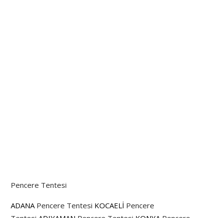
Pencere Tentesi
ADANA
Pencere Tentesi
KOCAELİ
Pencere
Tentesi
ADIYAMAN
Pencere Tentesi
KONYA
Pencere