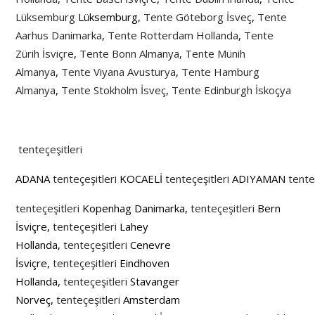
Lüksemburg
Lüksemburg,
Tente Göteborg İsveç
,
Tente
Aarhus Danimarka
,
Tente Rotterdam Hollanda
,
Tente
Zürih İsviçre
,
Tente Bonn Almanya
,
Tente Münih
Almanya
,
Tente Viyana Avusturya
,
Tente Hamburg
Almanya
,
Tente Stokholm İsveç
,
Tente Edinburgh İskoçya
tenteçeşitleri
ADANA
tenteçeşitleri
KOCAELİ
tenteçeşitleri
ADIYAMAN
tente
tenteçeşitleri
Kopenhag Danimarka,
tenteçeşitleri
Bern
İsviçre,
tenteçeşitleri
Lahey
Hollanda,
tenteçeşitleri
Cenevre
İsviçre,
tenteçeşitleri
Eindhoven
Hollanda,
tenteçeşitleri
Stavanger
Norveç,
tenteçeşitleri
Amsterdam