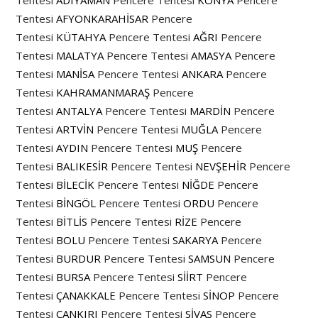
Tentesi
AFYONKARAHİSAR
Pencere
Tentesi
KÜTAHYA
Pencere Tentesi
AĞRI
Pencere
Tentesi
MALATYA
Pencere Tentesi
AMASYA
Pencere
Tentesi
MANİSA
Pencere Tentesi
ANKARA
Pencere
Tentesi
KAHRAMANMARAŞ
Pencere
Tentesi
ANTALYA
Pencere Tentesi
MARDİN
Pencere
Tentesi
ARTVİN
Pencere Tentesi
MUĞLA
Pencere
Tentesi
AYDIN
Pencere Tentesi
MUŞ
Pencere
Tentesi
BALIKESİR
Pencere Tentesi
NEVŞEHİR
Pencere
Tentesi
BİLECİK
Pencere Tentesi
NİĞDE
Pencere
Tentesi
BİNGÖL
Pencere Tentesi
ORDU
Pencere
Tentesi
BİTLİS
Pencere Tentesi
RİZE
Pencere
Tentesi
BOLU
Pencere Tentesi
SAKARYA
Pencere
Tentesi
BURDUR
Pencere Tentesi
SAMSUN
Pencere
Tentesi
BURSA
Pencere Tentesi
SİİRT
Pencere
Tentesi
ÇANAKKALE
Pencere Tentesi
SİNOP
Pencere
Tentesi
ÇANKIRI
Pencere Tentesi
SİVAS
Pencere