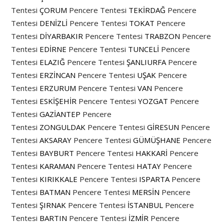
Tentesi
ÇORUM
Pencere Tentesi
TEKİRDAĞ
Pencere
Tentesi
DENİZLİ
Pencere Tentesi
TOKAT
Pencere
Tentesi
DİYARBAKIR
Pencere Tentesi
TRABZON
Pencere
Tentesi
EDİRNE
Pencere Tentesi
TUNCELİ
Pencere
Tentesi
ELAZIĞ
Pencere Tentesi
ŞANLIURFA
Pencere
Tentesi
ERZİNCAN
Pencere Tentesi
UŞAK
Pencere
Tentesi
ERZURUM
Pencere Tentesi
VAN
Pencere
Tentesi
ESKİŞEHİR
Pencere Tentesi
YOZGAT
Pencere
Tentesi
GAZİANTEP
Pencere
Tentesi
ZONGULDAK
Pencere Tentesi
GİRESUN
Pencere
Tentesi
AKSARAY
Pencere Tentesi
GÜMÜŞHANE
Pencere
Tentesi
BAYBURT
Pencere Tentesi
HAKKARİ
Pencere
Tentesi
KARAMAN
Pencere Tentesi
HATAY
Pencere
Tentesi
KIRIKKALE
Pencere Tentesi
ISPARTA
Pencere
Tentesi
BATMAN
Pencere Tentesi
MERSİN
Pencere
Tentesi
ŞIRNAK
Pencere Tentesi
İSTANBUL
Pencere
Tentesi
BARTIN
Pencere Tentesi
İZMİR
Pencere