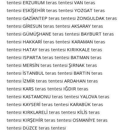
tentesi
ERZURUM
teras tentesi
VAN
teras
tentesi
ESKİŞEHİR
teras tentesi
YOZGAT
teras
tentesi
GAZİANTEP
teras tentesi
ZONGULDAK
teras
tentesi
GİRESUN
teras tentesi
AKSARAY
teras
tentesi
GÜMÜŞHANE
teras tentesi
BAYBURT
teras
tentesi
HAKKARİ
teras tentesi
KARAMAN
teras
tentesi
HATAY
teras tentesi
KIRIKKALE
teras
tentesi
ISPARTA
teras tentesi
BATMAN
teras
tentesi
MERSİN
teras tentesi
ŞIRNAK
teras
tentesi
İSTANBUL
teras tentesi
BARTIN
teras
tentesi
İZMİR
teras tentesi
ARDAHAN
teras
tentesi
KARS
teras tentesi
IĞDIR
teras
tentesi
KASTAMONU
teras tentesi
YALOVA
teras
tentesi
KAYSERİ
teras tentesi
KARABÜK
teras
tentesi
KIRKLARELİ
teras tentesi
KİLİS
teras
tentesi
KIRŞEHİR
teras tentesi
OSMANİYE
teras
tentesi
DÜZCE
teras tentesi