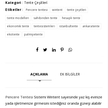
Kategori
:
Tente Çeşi̇tleri̇
Etiketler
:
Pencere tentesi
wintent
tente çeşitleri
tente modelleri
sahibinden tente
hesaplı tente
ekonomik tente
tentesistemleri
istanbultente
ankaratente
ekotente
palmiyetente
AÇIKLAMA
EK BİLGİLER
Pencere Tentesi
Sistemi Wintent sayesinde yaz kış evinize
yada işletmenize girmesini istediğiniz oranda güneşi alabilir