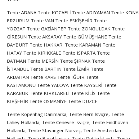
Tente
ADANA
Tente
KOCAELİ
Tente
ADIYAMAN
Tente
KONY
ERZURUM
Tente VAN
Tente ESKİŞEHİR
Tente
YOZGAT
Tente GAZİANTEP
Tente ZONGULDAK
Tente
GİRESUN Tente AKSARAY
Tente GÜMÜŞHANE
Tente
BAYBURT
Tente HAKKARİ
Tente KARAMAN
Tente
HATAY
Tente KIRIKKALE
Tente ISPARTA
Tente
BATMAN
Tente MERSİN
Tente ŞIRNAK
Tente
İSTANBUL
Tente BARTIN
Tente İZMİR
Tente
ARDAHAN
Tente KARS
Tente IĞDIR
Tente
KASTAMONU
Tente YALOVA
Tente KAYSERİ
Tente
KARABÜK
Tente KIRKLARELİ
Tente KİLİS
Tente
KIRŞEHİR
Tente OSMANİYE
Tente DÜZCE
Tente Kopenhag Danimarka
,
Tente Bern İsviçre
,
Tente
Lahey Hollanda
,
Tente Cenevre İsviçre
,
Tente Eindhoven
Hollanda
,
Tente Stavanger Norveç
,
Tente Amsterdam
Hollanda
,
Tente Basel İsviçre
,
Tente Dublin İrlanda
,
Tente