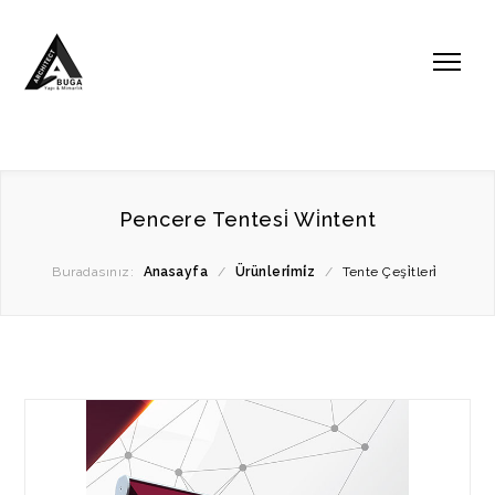
Pencere Tentesi̇ Wi̇ntent
Buradasınız:
Anasayfa
/
Ürünleri̇mi̇z
/
Tente Çeşi̇tleri̇