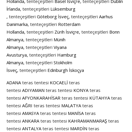
Hollanda,
tenteçeşitleri
Basel İsviçre,
tenteçeşitleri
Dublin
İrlanda,
tenteçeşitleri
Lüksemburg
,
tenteçeşitleri
Göteborg İsveç,
tenteçeşitleri
Aarhus
Danimarka,
tenteçeşitleri
Rotterdam
Hollanda,
tenteçeşitleri
Zürih İsviçre,
tenteçeşitleri
Bonn
Almanya,
tenteçeşitleri
Münih
Almanya,
tenteçeşitleri
Viyana
Avusturya,
tenteçeşitleri
Hamburg
Almanya,
tenteçeşitleri
Stokholm
İsveç,
tenteçeşitleri
Edinburgh İskoçya
ADANA
teras tentesi
KOCAELİ
teras
tentesi
ADIYAMAN
teras tentesi
KONYA
teras
tentesi
AFYONKARAHİSAR
teras tentesi
KÜTAHYA
teras
tentesi
AĞRI
teras tentesi
MALATYA
teras
tentesi
AMASYA
teras tentesi
MANİSA
teras
tentesi
ANKARA
teras tentesi
KAHRAMANMARAŞ
teras
tentesi
ANTALYA
teras tentesi
MARDİN
teras