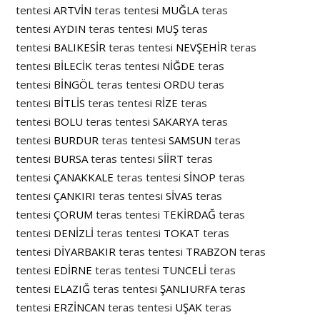
tentesi
ARTVİN
teras tentesi
MUĞLA
teras
tentesi
AYDIN
teras tentesi
MUŞ
teras
tentesi
BALIKESİR
teras tentesi
NEVŞEHİR
teras
tentesi
BİLECİK
teras tentesi
NİĞDE
teras
tentesi
BİNGÖL
teras tentesi
ORDU
teras
tentesi
BİTLİS
teras tentesi
RİZE
teras
tentesi
BOLU
teras tentesi
SAKARYA
teras
tentesi
BURDUR
teras tentesi
SAMSUN
teras
tentesi
BURSA
teras tentesi
SİİRT
teras
tentesi
ÇANAKKALE
teras tentesi
SİNOP
teras
tentesi
ÇANKIRI
teras tentesi
SİVAS
teras
tentesi
ÇORUM
teras tentesi
TEKİRDAĞ
teras
tentesi
DENİZLİ
teras tentesi
TOKAT
teras
tentesi
DİYARBAKIR
teras tentesi
TRABZON
teras
tentesi
EDİRNE
teras tentesi
TUNCELİ
teras
tentesi
ELAZIĞ
teras tentesi
ŞANLIURFA
teras
tentesi
ERZİNCAN
teras tentesi
UŞAK
teras