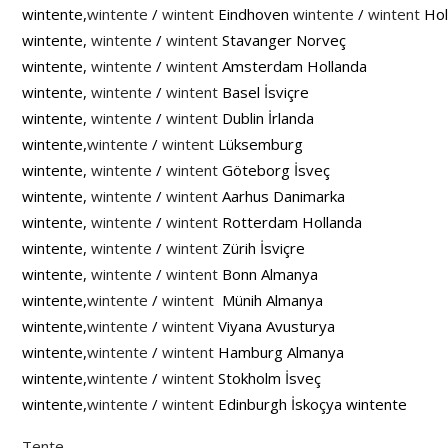
wintente,
wintente
/
wintent
Eindhoven
wintente
/
wintent
Hol
wintente,
wintente
/
wintent
Stavanger Norveç
wintente,
wintente
/
wintent
Amsterdam Hollanda
wintente,
wintente
/
wintent
Basel İsviçre
wintente,
wintente
/
wintent
Dublin İrlanda
wintente,
wintente
/
wintent
Lüksemburg
wintente,
wintente
/
wintent
Göteborg İsveç
wintente,
wintente
/
wintent
Aarhus Danimarka
wintente,
wintente
/
wintent
Rotterdam Hollanda
wintente,
wintente
/
wintent
Zürih İsviçre
wintente,
wintente
/
wintent
Bonn Almanya
wintente,
wintente
/
wintent
Münih Almanya
wintente,
wintente
/
wintent
Viyana Avusturya
wintente,
wintente
/
wintent
Hamburg Almanya
wintente,
wintente
/
wintent
Stokholm İsveç
wintente,
wintente
/
wintent
Edinburgh İskoçya wintente
Tente