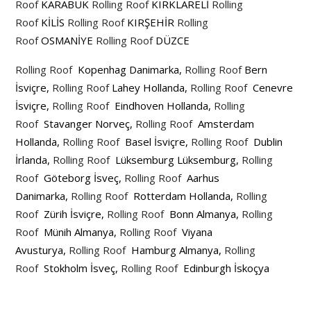
Roof
KARABÜK
Rolling Roof
KIRKLARELİ
Rolling
Roof
KİLİS
Rolling Roof
KIRŞEHİR
Rolling
Roof
OSMANİYE
Rolling Roof
DÜZCE
Rolling Roof
Kopenhag Danimarka,
Rolling Roof
Bern
İsviçre,
Rolling Roof
Lahey Hollanda,
Rolling Roof
Cenevre
İsviçre,
Rolling Roof
Eindhoven Hollanda,
Rolling
Roof
Stavanger Norveç,
Rolling Roof
Amsterdam
Hollanda,
Rolling Roof
Basel İsviçre,
Rolling Roof
Dublin
İrlanda,
Rolling Roof
Lüksemburg Lüksemburg,
Rolling
Roof
Göteborg İsveç,
Rolling Roof
Aarhus
Danimarka,
Rolling Roof
Rotterdam Hollanda,
Rolling
Roof
Zürih İsviçre,
Rolling Roof
Bonn Almanya,
Rolling
Roof
Münih Almanya,
Rolling Roof
Viyana
Avusturya,
Rolling Roof
Hamburg Almanya,
Rolling
Roof
Stokholm İsveç,
Rolling Roof
Edinburgh İskoçya