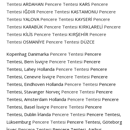
Tentesi
ARDAHAN
Pencere Tentesi
KARS
Pencere
Tentesi
IĞDIR
Pencere Tentesi
KASTAMONU
Pencere
Tentesi
YALOVA
Pencere Tentesi
KAYSERİ
Pencere
Tentesi
KARABÜK
Pencere Tentesi
KIRKLARELİ
Pencere
Tentesi
KİLİS
Pencere Tentesi
KIRŞEHİR
Pencere
Tentesi
OSMANİYE
Pencere Tentesi
DÜZCE
Kopenhag Danimarka
Pencere Tentesi
Pencere
Tentesi, Bern İsviçre
Pencere Tentesi
Pencere
Tentesi, Lahey Hollanda
Pencere Tentesi
Pencere
Tentesi, Cenevre İsviçre
Pencere Tentesi
Pencere
Tentesi, Eindhoven Hollanda
Pencere Tentesi
Pencere
Tentesi, Stavanger Norveç
Pencere Tentesi
Pencere
Tentesi, Amsterdam Hollanda
Pencere Tentesi
Pencere
Tentesi, Basel İsviçre
Pencere Tentesi
Pencere
Tentesi, Dublin İrlanda
Pencere Tentesi
Pencere Tentesi,
Lüksemburg
Pencere Tentesi
Pencere Tentesi, Göteborg
İsveç
Pencere Tentesi
Pencere Tentesi, Aarhus