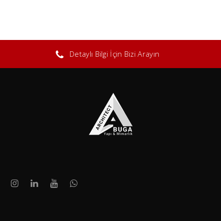
Detaylı Bilgi İçin Bizi Arayın