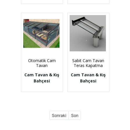
Otomatik Cam
Sabit Cam Tavan
Tavan
Teras Kapatma
Cam Tavan & Kış
Cam Tavan & Kış
Bahçesi
Bahçesi
Sonraki
Son