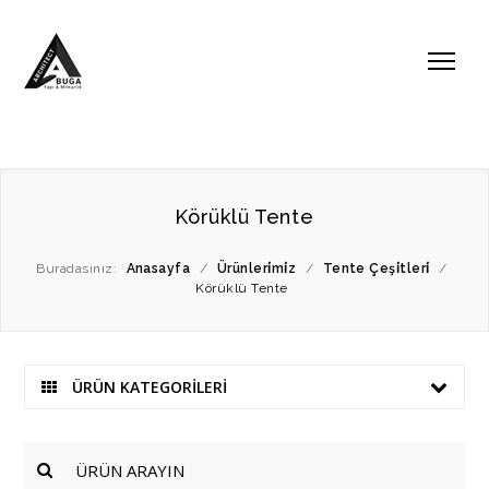
Körüklü Tente
Buradasınız:
Anasayfa
/
Ürünleri̇mi̇z
/
Tente Çeşi̇tleri̇
/
Körüklü Tente
ÜRÜN KATEGORİLERİ
ÜRÜN ARAYIN