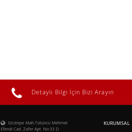
Detaylı Bilgi İçin Bizi Arayın
Göztepe Mah.Tütüncü Mehmet
KURUMSAL
Efendi Cad. Zafer Apt. No:33 D