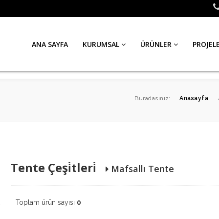
ANA SAYFA
KURUMSAL
ÜRÜNLER
PROJEL
Buradasınız:
Anasayfa
Tente Çeşi̇tleri̇
Mafsallı Tente
Toplam ürün sayısı
0