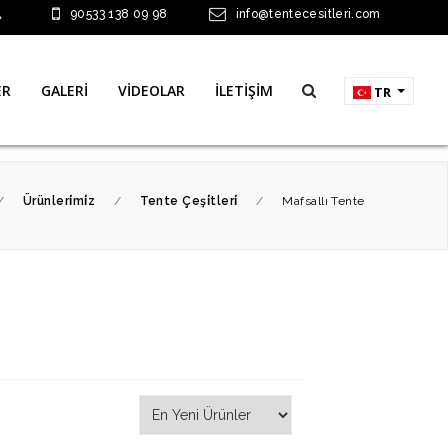
90533 138 09 98
info@tentecesitleri.com
ER
GALERİ
VİDEOLAR
İLETİŞİM
TR
/
Ürünleri̇mi̇z
/
Tente Çeşi̇tleri̇
/
Mafsallı Tente