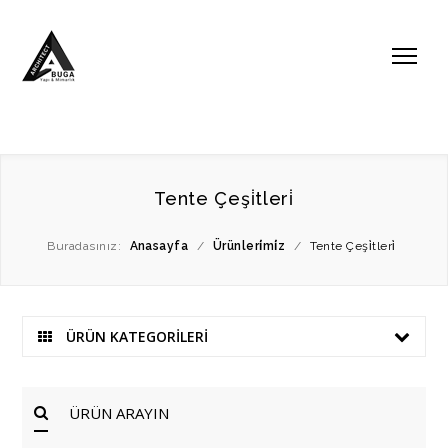
Tente Çeşi̇tleri̇
Buradasınız:
Anasayfa
/
Ürünleri̇mi̇z
/
Tente Çeşi̇tleri̇
ÜRÜN KATEGORİLERİ
ÜRÜN ARAYIN