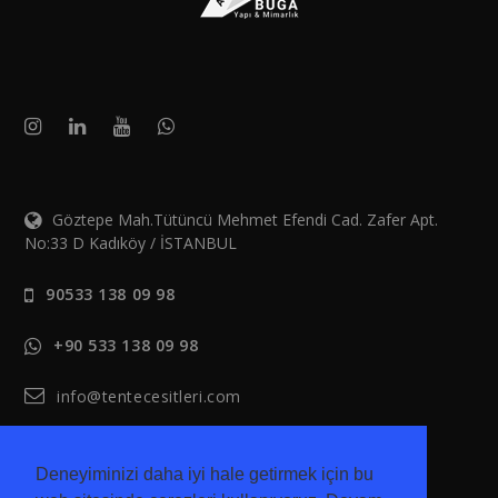
Göztepe Mah.Tütüncü Mehmet Efendi Cad. Zafer Apt.
No:33 D Kadıköy / İSTANBUL
90533 138 09 98
+90 533 138 09 98
info@tentecesitleri.com
Deneyiminizi daha iyi hale getirmek için bu
KURUMSAL
BAĞLANTILAR