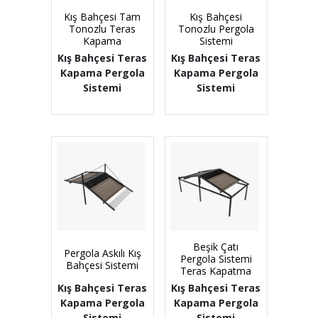
Kış Bahçesi Tam
Kış Bahçesi
Tonozlu Teras
Tonozlu Pergola
Kapama
Sistemi
Kış Bahçesi Teras
Kış Bahçesi Teras
Kapama Pergola
Kapama Pergola
Sistemi
Sistemi
Beşik Çatı
Pergola Askılı Kış
Pergola Sistemi
Bahçesi Sistemi
Teras Kapatma
Kış Bahçesi Teras
Kış Bahçesi Teras
Kapama Pergola
Kapama Pergola
Sistemi
Sistemi