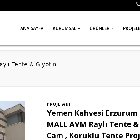
ANA SAYFA
KURUMSAL
ÜRÜNLER
PROJEL
ı Tente & Gi̇yoti̇n
PROJE ADI
Yemen Kahvesi Erzuru
MALL AVM Raylı Tente & 
Cam , Körüklü Tente Proj