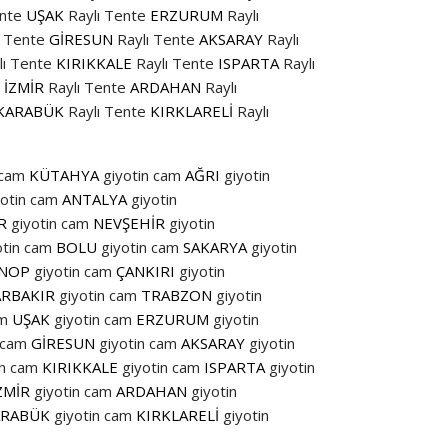
ente
UŞAK
Raylı Tente
ERZURUM
Raylı
ı Tente
GİRESUN
Raylı Tente
AKSARAY
Raylı
lı Tente
KIRIKKALE
Raylı Tente
ISPARTA
Raylı
İZMİR
Raylı Tente
ARDAHAN
Raylı
KARABÜK
Raylı Tente
KIRKLARELİ
Raylı
 cam
KÜTAHYA
giyotin cam
AĞRI
giyotin
yotin cam
ANTALYA
giyotin
İR
giyotin cam
NEVŞEHİR
giyotin
otin cam
BOLU
giyotin cam
SAKARYA
giyotin
İNOP
giyotin cam
ÇANKIRI
giyotin
ARBAKIR
giyotin cam
TRABZON
giyotin
am
UŞAK
giyotin cam
ERZURUM
giyotin
 cam
GİRESUN
giyotin cam
AKSARAY
giyotin
in cam
KIRIKKALE
giyotin cam
ISPARTA
giyotin
ZMİR
giyotin cam
ARDAHAN
giyotin
RABÜK
giyotin cam
KIRKLARELİ
giyotin