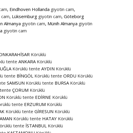
 cam
, Eindhoven Hollanda
giyotin cam
,
n cam
, Lüksemburg
giyotin cam
, Göteborg
nn Almanya
giyotin cam
, Münih Almanya
giyotin
ya
giyotin cam
ONKARAHİSAR
Körüklü
klü tente
ANKARA
Körüklü
UĞLA
Körüklü tente
AYDIN
Körüklü
lü tente
BİNGÖL
Körüklü tente
ORDU
Körüklü
nte
SAMSUN
Körüklü tente
BURSA
Körüklü
 tente
ÇORUM
Körüklü
ON
Körüklü tente
EDİRNE
Körüklü
rüklü tente
ERZURUM
Körüklü
AK
Körüklü tente
GİRESUN
Körüklü
AMAN
Körüklü tente
HATAY
Körüklü
örüklü tente
İSTANBUL
Körüklü
nte
KASTAMONU
Körüklü