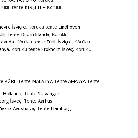
rüklü tente
KIRŞEHİR
Körüklü
evre İsviçre,
Körüklü tente
Eindhoven
klü tente
Dublin İrlanda,
Körüklü
llanda,
Körüklü tente
Zürih İsviçre,
Körüklü
anya,
Körüklü tente
Stokholm İsveç,
Körüklü
te
AĞRI
Tente
MALATYA
Tente
AMASYA
Tente
MANİSA
Tente
A
 Hollanda,
Tente
Stavanger
org İsveç,
Tente
Aarhus
iyana Avusturya,
Tente
Hamburg