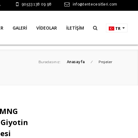
90533 138 09 98
info@tentecesitleri.com
ER
GALERİ
VİDEOLAR
İLETİŞİM
TR
Buradasınız:
Anasayfa
/
Projeler
m MNG
Giyotin
esi