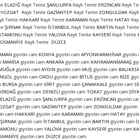
te
ELAZIĞ
Raylı Tente
ŞANLIURFA
Raylı Tente
ERZİNCAN
Raylı T
YOZGAT
Raylı Tente
GAZİANTEP
Raylı Tente
ZONGULDAK
Rayl
ylı Tente
HAKKARİ
Raylı Tente
KARAMAN
Raylı Tente
HATAY
Ray
te
ŞIRNAK
Raylı Tente
İSTANBUL
Raylı Tente
BARTIN
Raylı Tente
STAMONU
Raylı Tente
YALOVA
Raylı Tente
KAYSERİ
Raylı Tente
OSMANİYE
Raylı Tente
DÜZCE
AMAN
giyotin cam
KONYA
giyotin cam
AFYONKARAHİSAR
giyotin
m
MANİSA
giyotin cam
ANKARA
giyotin cam
KAHRAMANMARAŞ
gi
MUĞLA
giyotin cam
AYDIN
giyotin cam
MUŞ
giyotin cam
BALIKES
İNGÖL
giyotin cam
ORDU
giyotin cam
BİTLİS
giyotin cam
RİZE
giy
m
BURSA
giyotin cam
SİİRT
giyotin cam
ÇANAKKALE
giyotin cam
S
KİRDAĞ
giyotin cam
DENİZLİ
giyotin cam
TOKAT
giyotin cam
DİY
ELAZIĞ
giyotin cam
ŞANLIURFA
giyotin cam
ERZİNCAN
giyotin c
OZGAT
giyotin cam
GAZİANTEP
giyotin cam
ZONGULDAK
giyotin
tin cam
HAKKARİ
giyotin cam
KARAMAN
giyotin cam
HATAY
giyot
ŞIRNAK
giyotin cam
İSTANBUL
giyotin cam
BARTIN
giyotin cam
İ
TAMONU
giyotin cam
YALOVA
giyotin cam
KAYSERİ
giyotin cam
KA
SMANİYE
giyotin cam
DÜZCE
giyotin cam