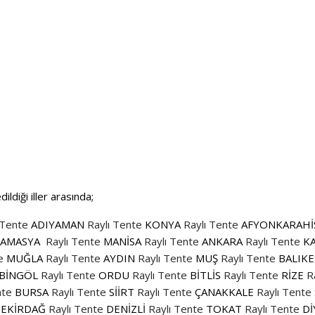
ildiği iller arasında;
 Tente
ADIYAMAN
Raylı Tente
KONYA
Raylı Tente
AFYONKARAHİ
AMASYA
Raylı Tente
MANİSA
Raylı Tente
ANKARA
Raylı Tente
K
e
MUĞLA
Raylı Tente
AYDIN
Raylı Tente
MUŞ
Raylı Tente
BALIKE
BİNGÖL
Raylı Tente
ORDU
Raylı Tente
BİTLİS
Raylı Tente
RİZE
R
nte
BURSA
Raylı Tente
SİİRT
Raylı Tente
ÇANAKKALE
Raylı Tente
EKİRDAĞ
Raylı Tente
DENİZLİ
Raylı Tente
TOKAT
Raylı Tente
Dİ