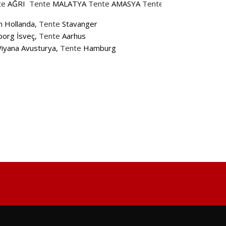
te
AĞRI
Tente
MALATYA
Tente
AMASYA
Tente
MANİSA
Tente
A
 Hollanda,
Tente
Stavanger
org İsveç,
Tente
Aarhus
iyana Avusturya,
Tente
Hamburg