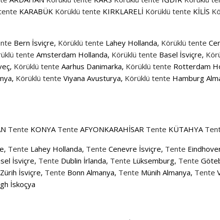
tente
KARABÜK
Körüklü tente
KIRKLARELİ
Körüklü tente
KİLİS
Kö
ente
Bern İsviçre,
Körüklü tente
Lahey Hollanda,
Körüklü tente
Cen
üklü tente
Amsterdam Hollanda,
Körüklü tente
Basel İsviçre,
Körü
veç,
Körüklü tente
Aarhus Danimarka,
Körüklü tente
Rotterdam Ho
nya,
Körüklü tente
Viyana Avusturya,
Körüklü tente
Hamburg Alm
AN
Tente
KONYA
Tente
AFYONKARAHİSAR
Tente
KÜTAHYA
Ten
re,
Tente
Lahey Hollanda,
Tente
Cenevre İsviçre,
Tente
Eindhoven
el İsviçre,
Tente
Dublin İrlanda,
Tente
Lüksemburg,
Tente
Göteb
Zürih İsviçre,
Tente
Bonn Almanya,
Tente
Münih Almanya,
Tente
V
gh İskoçya