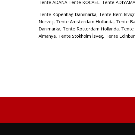
Tente
ADANA
Tente
KOCAELİ
Tente
ADIYAM
Tente
Kopenhag Danimarka,
Tente
Bern İsviç
Norveç,
Tente
Amsterdam Hollanda,
Tente
Bas
Danimarka,
Tente
Rotterdam Hollanda,
Tente
Almanya,
Tente
Stokholm İsveç,
Tente
Edinbur