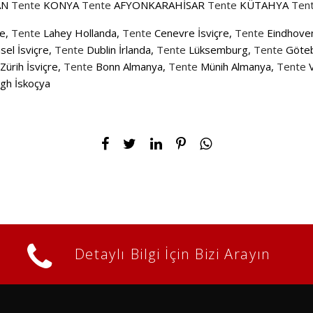
AN
Tente
KONYA
Tente
AFYONKARAHİSAR
Tente
KÜTAHYA
Ten
re,
Tente
Lahey Hollanda,
Tente
Cenevre İsviçre,
Tente
Eindhoven
el İsviçre,
Tente
Dublin İrlanda,
Tente
Lüksemburg,
Tente
Göteb
Zürih İsviçre,
Tente
Bonn Almanya,
Tente
Münih Almanya,
Tente
V
gh İskoçya
Detaylı Bilgi İçin Bizi Arayın