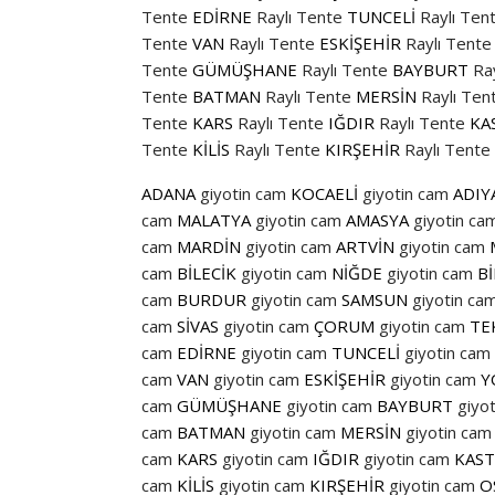
Tente
EDİRNE
Raylı Tente
TUNCELİ
Raylı Ten
Tente
VAN
Raylı Tente
ESKİŞEHİR
Raylı Tente
Tente
GÜMÜŞHANE
Raylı Tente
BAYBURT
Ra
Tente
BATMAN
Raylı Tente
MERSİN
Raylı Ten
Tente
KARS
Raylı Tente
IĞDIR
Raylı Tente
KA
Tente
KİLİS
Raylı Tente
KIRŞEHİR
Raylı Tente
ADANA
giyotin cam
KOCAELİ
giyotin cam
ADIY
cam
MALATYA
giyotin cam
AMASYA
giyotin ca
cam
MARDİN
giyotin cam
ARTVİN
giyotin cam
cam
BİLECİK
giyotin cam
NİĞDE
giyotin cam
B
cam
BURDUR
giyotin cam
SAMSUN
giyotin ca
cam
SİVAS
giyotin cam
ÇORUM
giyotin cam
TE
cam
EDİRNE
giyotin cam
TUNCELİ
giyotin cam
cam
VAN
giyotin cam
ESKİŞEHİR
giyotin cam
Y
cam
GÜMÜŞHANE
giyotin cam
BAYBURT
giyo
cam
BATMAN
giyotin cam
MERSİN
giyotin cam
cam
KARS
giyotin cam
IĞDIR
giyotin cam
KAS
cam
KİLİS
giyotin cam
KIRŞEHİR
giyotin cam
O