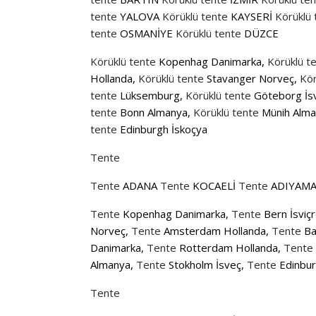
tente
YALOVA
Körüklü tente
KAYSERİ
Körüklü 
tente
OSMANİYE
Körüklü tente
DÜZCE
Körüklü tente
Kopenhag Danimarka,
Körüklü t
Hollanda,
Körüklü tente
Stavanger Norveç,
Kör
tente
Lüksemburg,
Körüklü tente
Göteborg İs
tente
Bonn Almanya,
Körüklü tente
Münih Alma
tente
Edinburgh İskoçya
Tente
Tente
ADANA
Tente
KOCAELİ
Tente
ADIYAM
Tente
Kopenhag Danimarka,
Tente
Bern İsviç
Norveç,
Tente
Amsterdam Hollanda,
Tente
Bas
Danimarka,
Tente
Rotterdam Hollanda,
Tente
Almanya,
Tente
Stokholm İsveç,
Tente
Edinbur
Tente