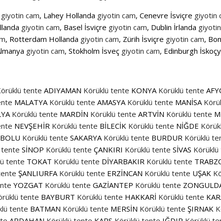
e
giyotin cam
, Lahey Hollanda
giyotin cam
, Cenevre İsviçre
giyotin
llanda
giyotin cam
, Basel İsviçre
giyotin cam
, Dublin İrlanda
giyoti
am
, Rotterdam Hollanda
giyotin cam
, Zürih İsviçre
giyotin cam
, Bo
Almanya
giyotin cam
, Stokholm İsveç
giyotin cam
, Edinburgh İskoç
örüklü tente
ADIYAMAN
Körüklü tente
KONYA
Körüklü tente
AFY
ente
MALATYA
Körüklü tente
AMASYA
Körüklü tente
MANİSA
Körü
LYA
Körüklü tente
MARDİN
Körüklü tente
ARTVİN
Körüklü tente
M
ente
NEVŞEHİR
Körüklü tente
BİLECİK
Körüklü tente
NİĞDE
Körük
BOLU
Körüklü tente
SAKARYA
Körüklü tente
BURDUR
Körüklü te
 tente
SİNOP
Körüklü tente
ÇANKIRI
Körüklü tente
SİVAS
Körüklü
ü tente
TOKAT
Körüklü tente
DİYARBAKIR
Körüklü tente
TRABZ
tente
ŞANLIURFA
Körüklü tente
ERZİNCAN
Körüklü tente
UŞAK
Kö
ente
YOZGAT
Körüklü tente
GAZİANTEP
Körüklü tente
ZONGULD
rüklü tente
BAYBURT
Körüklü tente
HAKKARİ
Körüklü tente
KAR
lü tente
BATMAN
Körüklü tente
MERSİN
Körüklü tente
ŞIRNAK
K
nte
ARDAHAN
Körüklü tente
KARS
Körüklü tente
IĞDIR
Körüklü te