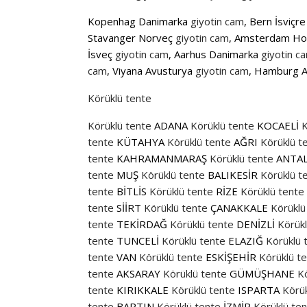
Kopenhag Danimarka
giyotin cam
, Bern İsviçr
Stavanger Norveç
giyotin cam
, Amsterdam Ho
İsveç
giyotin cam
, Aarhus Danimarka
giyotin c
cam
, Viyana Avusturya
giyotin cam
, Hamburg 
Körüklü tente
Körüklü tente
ADANA
Körüklü tente
KOCAELİ
K
tente
KÜTAHYA
Körüklü tente
AĞRI
Körüklü t
tente
KAHRAMANMARAŞ
Körüklü tente
ANTA
tente
MUŞ
Körüklü tente
BALIKESİR
Körüklü t
tente
BİTLİS
Körüklü tente
RİZE
Körüklü tente
tente
SİİRT
Körüklü tente
ÇANAKKALE
Körüklü
tente
TEKİRDAĞ
Körüklü tente
DENİZLİ
Körükl
tente
TUNCELİ
Körüklü tente
ELAZIĞ
Körüklü 
tente
VAN
Körüklü tente
ESKİŞEHİR
Körüklü t
tente
AKSARAY
Körüklü tente
GÜMÜŞHANE
Kö
tente
KIRIKKALE
Körüklü tente
ISPARTA
Körük
tente
BARTIN
Körüklü tente
İZMİR
Körüklü te